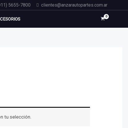
011) 5655-7800
clientes@anzarautopartes.com.ar
CESORIOS
 tu selección.