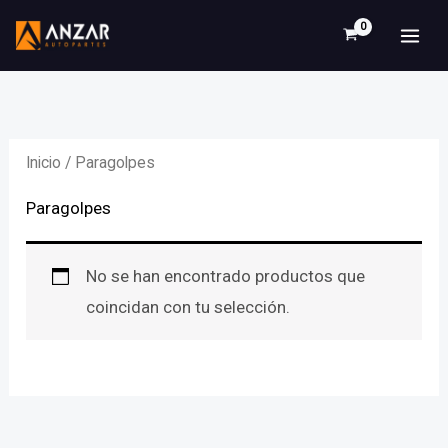
Ir
al
contenido
Inicio
/ Paragolpes
Paragolpes
No se han encontrado productos que
coincidan con tu selección.